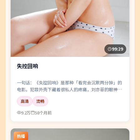
99:29
失控回响
一句话：《失控回响》是那种「看完会沉默两分钟」的
电影。犯罪外壳下藏着很私人的疼痛，刘亦菲的眼神戏
尤其要命。
高清
流畅
9.2万
58个月前
热播