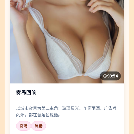
99:54
雾岛回响
以城市夜景为第二主角：玻璃反光、车窗雨滴、广告牌
闪烁，都在替角色说话。
高清
流畅