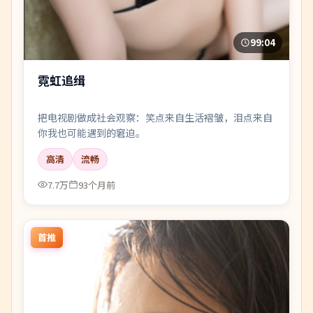
99:04
霓虹追缉
把电视剧做成社会观察：笑点来自生活褶皱，泪点来自
你我也可能遇到的窘迫。
高清
流畅
7.7万
93个月前
首推