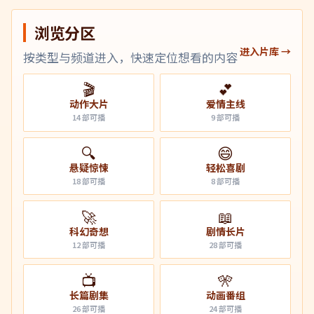
浏览分区
进入片库 →
按类型与频道进入，快速定位想看的内容
🎬
💕
动作大片
爱情主线
14
部可播
9
部可播
🔍
😄
悬疑惊悚
轻松喜剧
18
部可播
8
部可播
🚀
📖
科幻奇想
剧情长片
12
部可播
28
部可播
📺
🎌
长篇剧集
动画番组
26
部可播
24
部可播