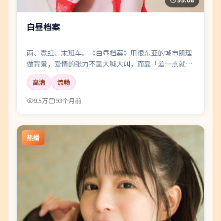
白昼档案
雨、霓虹、末班车。《白昼档案》用很东亚的城市肌理
做背景，爱情的张力不靠大喊大叫，而靠「差一点就说
出口」的沉默。
高清
流畅
9.5万
93个月前
热播