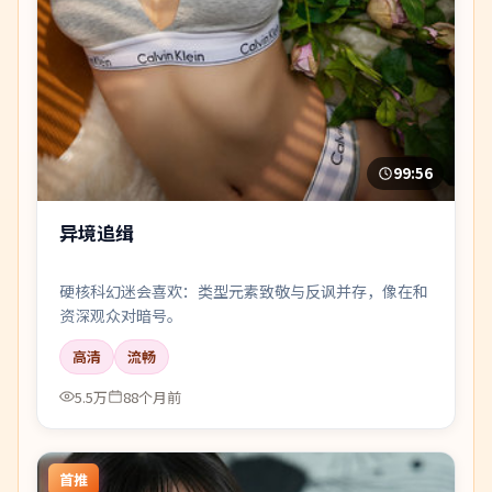
99:56
异境追缉
硬核科幻迷会喜欢：类型元素致敬与反讽并存，像在和
资深观众对暗号。
高清
流畅
5.5万
88个月前
首推