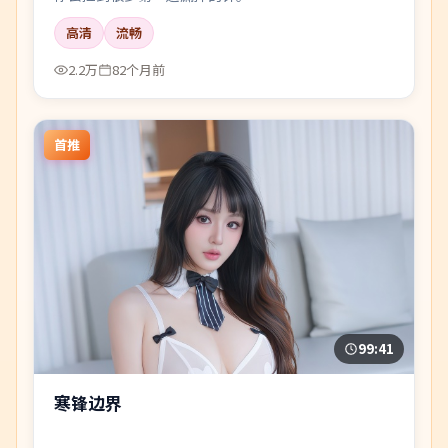
高清
流畅
2.2万
82个月前
首推
99:41
寒锋边界