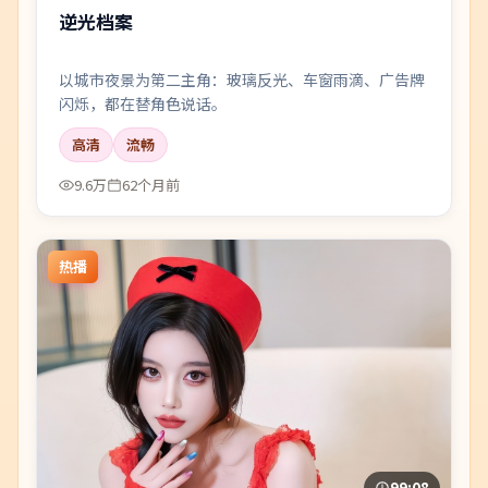
逆光档案
以城市夜景为第二主角：玻璃反光、车窗雨滴、广告牌
闪烁，都在替角色说话。
高清
流畅
9.6万
62个月前
热播
99:08